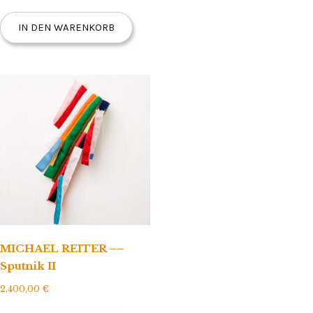
t
i
IN DEN WARENKORB
e
r
t
MICHAEL REITER ––
Sputnik II
2.400,00
€