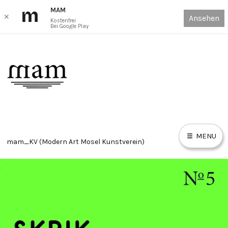
MAM
✕
Ansehen
Kostenfrei
Bei Google Play
Skip
to
content
MENU
mam_KV (Modern Art Mosel Kunstverein)
HOME
E
X
P
AUSSTELLUNGEN ONLINE VIEWING ROOM // EXHIBITIONS
A
N
D
OVR
C
H
I
L
D