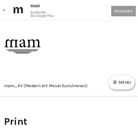
MAM
✕
Ansehen
Kostenfrei
Bei Google Play
Skip
to
content
MENU
mam_KV (Modern Art Mosel Kunstverein)
HOME
Print
E
X
P
AUSSTELLUNGEN ONLINE VIEWING ROOM // EXHIBITIONS
A
N
D
OVR
C
H
I
L
D