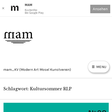
MAM
✕
Ansehen
Kostenfrei
Bei Google Play
Skip
to
content
MENU
mam_KV (Modern Art Mosel Kunstverein)
Schlagwort:
Kultursommer RLP
HOME
E
X
P
AUSSTELLUNGEN ONLINE VIEWING ROOM // EXHIBITIONS
A
N
D
OVR
C
H
I
L
D