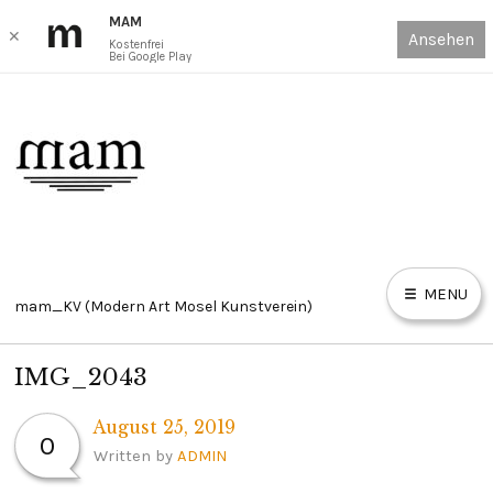
MAM
✕
Ansehen
Kostenfrei
Bei Google Play
Skip
to
content
MENU
mam_KV (Modern Art Mosel Kunstverein)
IMG_2043
HOME
August 25, 2019
E
0
X
P
AUSSTELLUNGEN ONLINE VIEWING ROOM // EXHIBITIONS
A
Written by
ADMIN
N
D
OVR
C
H
I
L
D