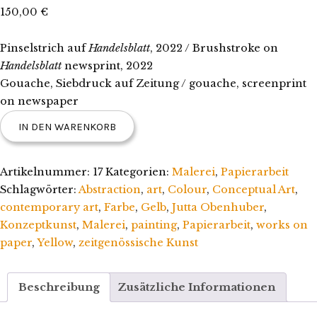
150,00
€
Pinselstrich auf
Handelsblatt
, 2022 / Brushstroke on
Handelsblatt
newsprint, 2022
Gouache, Siebdruck auf Zeitung / gouache, screenprint
on newspaper
JUTTA
IN DEN WARENKORB
OBENHUBER
––
Pinselstrich
Artikelnummer:
17
Kategorien:
Malerei
,
Papierarbeit
Hellblau
Schlagwörter:
Abstraction
,
art
,
Colour
,
Conceptual Art
,
/
contemporary art
,
Farbe
,
Gelb
,
Jutta Obenhuber
,
Brushstroke
Konzeptkunst
,
Malerei
,
painting
,
Papierarbeit
,
works on
light-
paper
,
Yellow
,
zeitgenössische Kunst
blue
[No.5]
Beschreibung
Zusätzliche Informationen
Menge