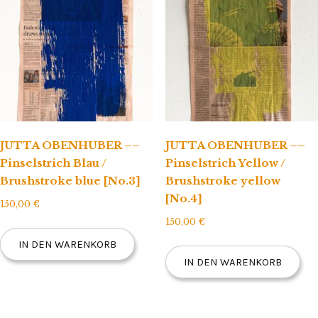
JUTTA OBENHUBER ––
JUTTA OBENHUBER ––
Pinselstrich Blau /
Pinselstrich Yellow /
Brushstroke blue [No.3]
Brushstroke yellow
[No.4]
150,00
€
150,00
€
IN DEN WARENKORB
IN DEN WARENKORB