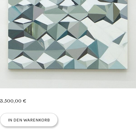
3.500,00
€
KATJA
IN DEN WARENKORB
V.
PUTTKAMER