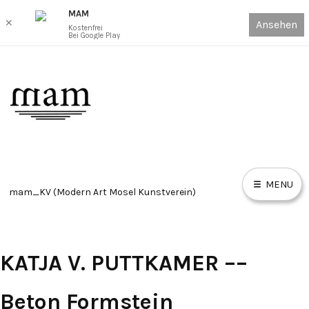
MAM
✕
Ansehen
Kostenfrei
Bei Google Play
Skip
to
content
MENU
mam_KV (Modern Art Mosel Kunstverein)
HOME
KATJA V. PUTTKAMER ––
E
X
P
AUSSTELLUNGEN ONLINE VIEWING ROOM // EXHIBITIONS
A
N
D
OVR
C
Beton Formstein
H
I
L
D