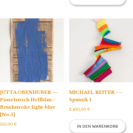
JUTTA OBENHUBER ––
MICHAEL REITER ––
Pinselstrich Hellblau /
Sputnik I
Brushstroke light-blue
2.400,00
€
[No.5]
150,00
€
IN DEN WARENKORB