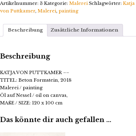
––
Artikelnummer:
3
Kategorie:
Malerei
Schlagwörter:
Katja
Beton
von Puttkamer
,
Malerei
,
painting
Formstein
Menge
Beschreibung
Zusätzliche Informationen
Beschreibung
KATJA VON PUTTKAMER ––
TITEL: Beton Formstein, 2018
Malerei / painting
Öl auf Nessel
/ oil on canvas,
MAßE /
SIZE: 120 x 100 cm
Das könnte dir auch gefallen …