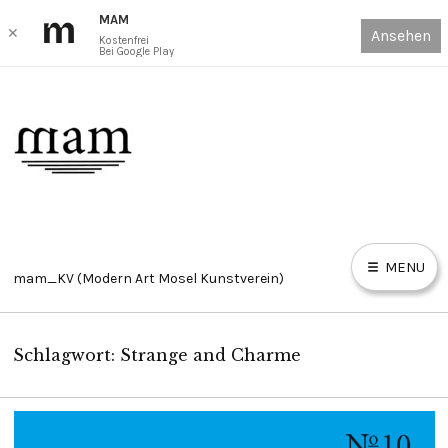
MAM
✕
Ansehen
Kostenfrei
Bei Google Play
Skip
to
content
MENU
mam_KV (Modern Art Mosel Kunstverein)
Schlagwort:
Strange and Charme
HOME
E
X
P
AUSSTELLUNGEN ONLINE VIEWING ROOM // EXHIBITIONS
A
N
D
OVR
C
H
I
L
D