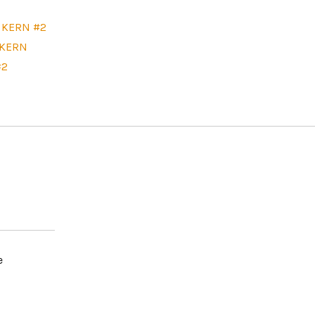
T KERN #2
 KERN
#2
e