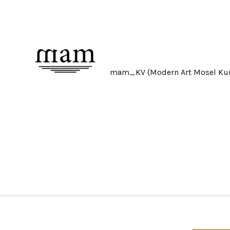
Skip
to
content
mam_KV (Modern Art Mosel Kun