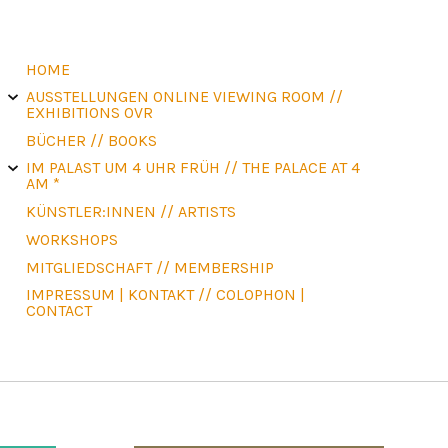
HOME
E
X
AUSSTELLUNGEN ONLINE VIEWING ROOM //
P
A
N
EXHIBITIONS OVR
D
C
H
I
L
D
BÜCHER // BOOKS
M
E
N
U
E
X
IM PALAST UM 4 UHR FRÜH // THE PALACE AT 4
P
A
N
AM *
D
C
H
I
L
D
KÜNSTLER:INNEN // ARTISTS
M
E
N
U
WORKSHOPS
MITGLIEDSCHAFT // MEMBERSHIP
IMPRESSUM | KONTAKT // COLOPHON |
CONTACT